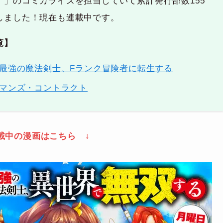
）」のコミカライズを担当していて累計発行部数155
しました！現在も連載中です。
覧】
最強の魔法剣士、Fランク冒険者に転生する
マンズ・コントラクト
載中の漫画はこちら ↓