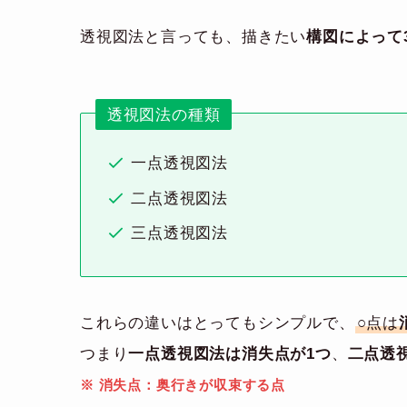
透視図法と言っても、描きたい
構図によって
透視図法の種類
一点透視図法
二点透視図法
三点透視図法
これらの違いはとってもシンプルで、
○点は
つまり
一点透視図法は消失点が1つ
、
二点透
※ 消失点：奥行きが収束する点