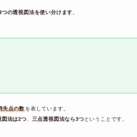
3つの透視図法を使い分けます
。
消失点の数
を表しています。
視図法は2つ
、
三点透視図法なら3つ
ということです。