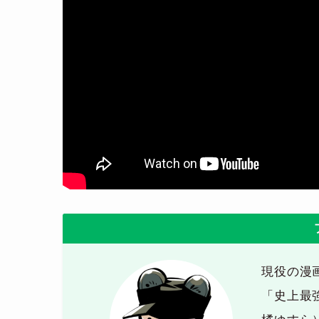
現役の漫
「史上最