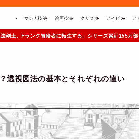
マンガ技法
絵画技法
クリスタ
アイビス
ア
法剣士、Fランク冒険者に転生する」シリーズ累計155万
点？透視図法の基本とそれぞれの違い