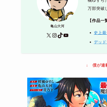
橘ゆすら
万部突破
【作品一
亀山大河
史上最
X
Instagram
TikTok
YouTube
デッド
↓ 僕が連