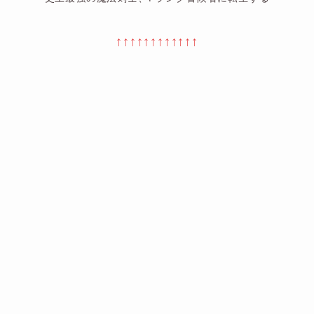
↑↑↑↑↑↑↑↑↑↑↑↑